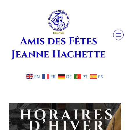
Amis des Fêtes
Jeanne Hachette
EN
FR
DE
PT
ES