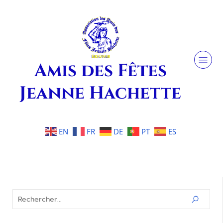
Amis des Fêtes
Jeanne Hachette
EN
FR
DE
PT
ES