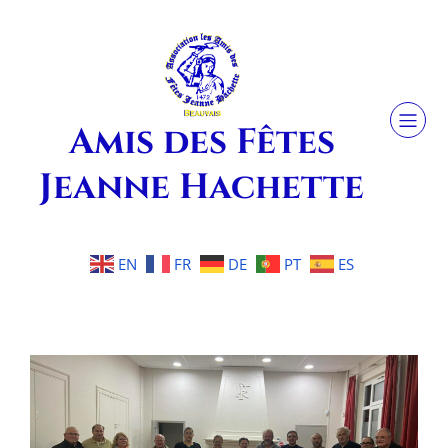
Amis des Fêtes
Jeanne Hachette
EN
FR
DE
PT
ES