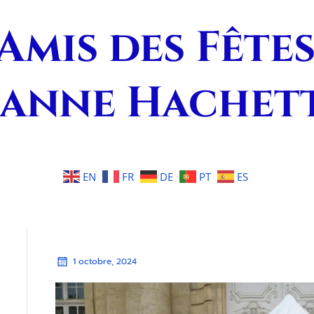
Amis des Fête
eanne Hachet
EN
FR
DE
PT
ES
1 octobre, 2024