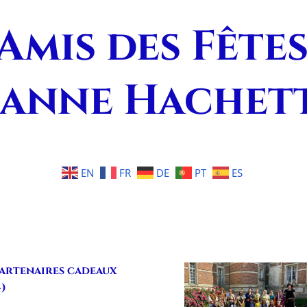
Amis des Fête
eanne Hachet
EN
FR
DE
PT
ES
partenaires cadeaux
4)