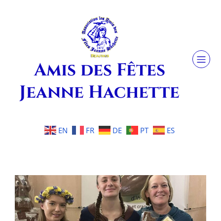
Amis des Fêtes
Jeanne Hachette
EN
FR
DE
PT
ES