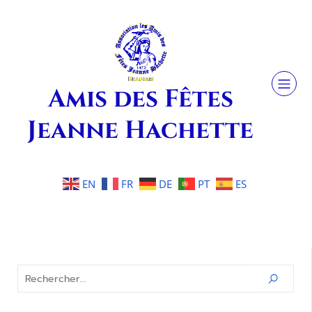
Amis des Fêtes
Jeanne Hachette
EN
FR
DE
PT
ES