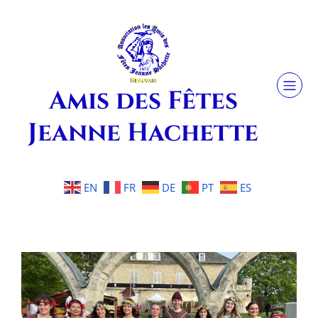
Amis des Fêtes
Jeanne Hachette
EN
FR
DE
PT
ES