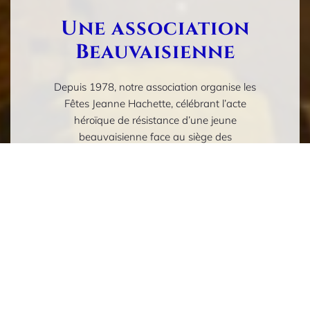
Une association
Beauvaisienne
Depuis 1978, notre association organise les
Fêtes Jeanne Hachette, célébrant l’acte
héroïque de résistance d’une jeune
beauvaisienne face au siège des
Bourguignons en 1472.
Chaque année,
le dernier week-end de
juin
, Beauvais célèbre le courage des
beauvaisiens, et en particulier, des femmes.
LES FETES JEANNE HACHETTE 2026
auront lieu les 27 et 28 juin 2026